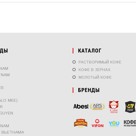
НДЫ
КАТАЛОГ
РАСТВОРИМЫЙ КОФЕ
TNAM
КОФЕ В ЗЕРНАХ
TNAM
МОЛОТЫЙ КОФЕ
EE
БРЕНДЫ
ALO MEE)
ER
GUYEN
TNAM
 ВЬЕТНАМА