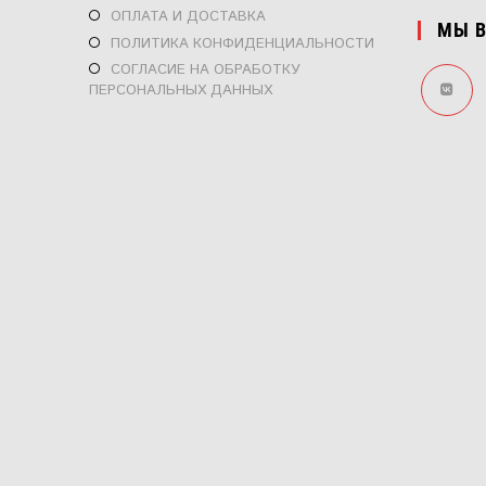
ОТКРОЕТСЯ
ОПЛАТА И ДОСТАВКА
МЫ В
В
ОТКРОЕТСЯ
ПОЛИТИКА КОНФИДЕНЦИАЛЬНОСТИ
НОВОЙ
В
ОТКРОЕТСЯ
СОГЛАСИЕ НА ОБРАБОТКУ
ВКЛАДКЕ
НОВОЙ
ПЕРСОНАЛЬНЫХ ДАННЫХ
В
ВКЛАДКЕ
НОВОЙ
ОТКРОЕ
ВКЛАДКЕ
В
НОВОЙ
ВКЛАДК