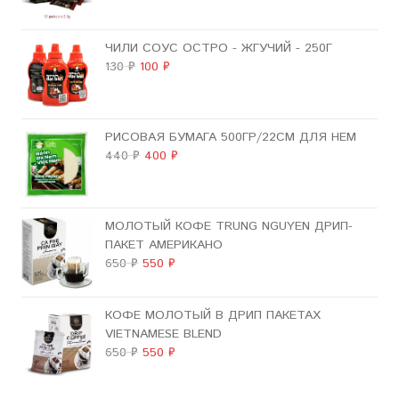
ЦЕНА
ЦЕНА:
СОСТАВЛЯЛА
400 ₽.
ЧИЛИ СОУС ОСТРО - ЖГУЧИЙ - 250Г
450 ₽.
ПЕРВОНАЧАЛЬНАЯ
ТЕКУЩАЯ
130
₽
100
₽
ЦЕНА
ЦЕНА:
СОСТАВЛЯЛА
100 ₽.
130 ₽.
РИСОВАЯ БУМАГА 500ГР/22СМ ДЛЯ НЕМ
ПЕРВОНАЧАЛЬНАЯ
ТЕКУЩАЯ
440
₽
400
₽
ЦЕНА
ЦЕНА:
СОСТАВЛЯЛА
400 ₽.
440 ₽.
МОЛОТЫЙ КОФЕ TRUNG NGUYEN ДРИП-
ПАКЕТ АМЕРИКАНО
ПЕРВОНАЧАЛЬНАЯ
ТЕКУЩАЯ
650
₽
550
₽
ЦЕНА
ЦЕНА:
СОСТАВЛЯЛА
550 ₽.
КОФЕ МОЛОТЫЙ В ДРИП ПАКЕТАХ
650 ₽.
VIETNAMESE BLEND
ПЕРВОНАЧАЛЬНАЯ
ТЕКУЩАЯ
650
₽
550
₽
ЦЕНА
ЦЕНА:
СОСТАВЛЯЛА
550 ₽.