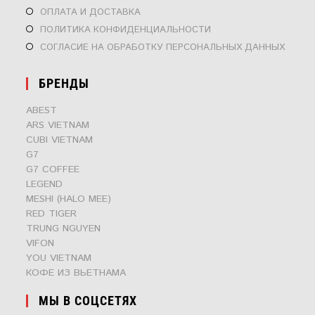
ОТКРОЕТСЯ
ОПЛАТА И ДОСТАВКА
В
ОТКРОЕТСЯ
ПОЛИТИКА КОНФИДЕНЦИАЛЬНОСТИ
НОВОЙ
В
ОТКР
СОГЛАСИЕ НА ОБРАБОТКУ ПЕРСОНАЛЬНЫХ ДАННЫХ
ВКЛАДКЕ
НОВОЙ
В
ВКЛАДКЕ
НОВО
БРЕНДЫ
ВКЛА
ABEST
ARS VIETNAM
CUBI VIETNAM
G7
G7 COFFEE
LEGEND
MESHI (HALO MEE)
RED TIGER
TRUNG NGUYEN
VIFON
YOU VIETNAM
КОФЕ ИЗ ВЬЕТНАМА
МЫ В СОЦСЕТЯХ