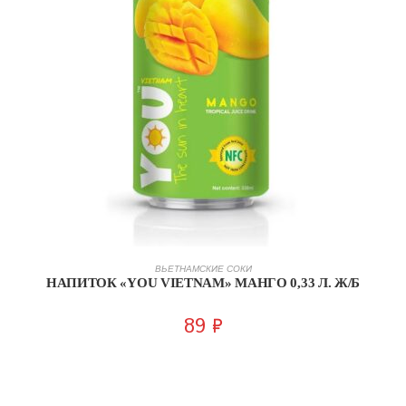
В КОРЗИНУ
ВЬЕТНАМСКИЕ СОКИ
НАПИТОК «YOU VIETNAM» МАНГО 0,33 Л. Ж/Б
89
₽