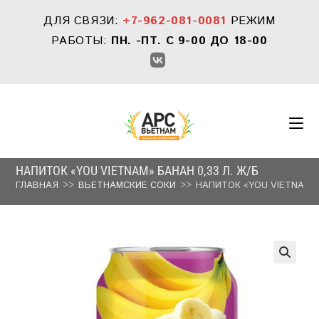
Перейти
ДЛЯ СВЯЗИ:
+7-962-081-0081
РЕЖИМ
к
содержимому
РАБОТЫ:
ПН. -ПТ. С 9-00 ДО 18-00
НАПИТОК «YOU VIETNAM» БАНАН 0,33 Л. Ж/Б
ГЛАВНАЯ
>>
ВЬЕТНАМСКИЕ СОКИ
>>
НАПИТОК «YOU VIETNAM» 