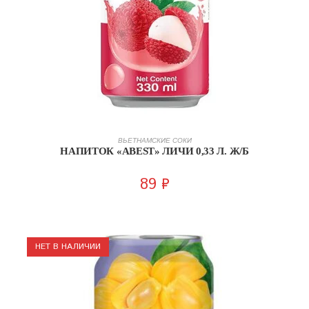
В КОРЗИНУ
ВЬЕТНАМСКИЕ СОКИ
НАПИТОК «ABEST» ЛИЧИ 0,33 Л. Ж/Б
89
₽
НЕТ В НАЛИЧИИ