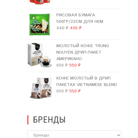
ЦЕНА
ЦЕНА:
СОСТАВЛЯЛА
100 ₽.
РИСОВАЯ БУМАГА
130 ₽.
500ГР/22СМ ДЛЯ НЕМ
ПЕРВОНАЧАЛЬНАЯ
ТЕКУЩАЯ
440
₽
400
₽
ЦЕНА
ЦЕНА:
СОСТАВЛЯЛА
400 ₽.
МОЛОТЫЙ КОФЕ TRUNG
440 ₽.
NGUYEN ДРИП-ПАКЕТ
АМЕРИКАНО
ПЕРВОНАЧАЛЬНАЯ
ТЕКУЩАЯ
650
₽
550
₽
ЦЕНА
ЦЕНА:
СОСТАВЛЯЛА
550 ₽.
КОФЕ МОЛОТЫЙ В ДРИП
650 ₽.
ПАКЕТАХ VIETNAMESE BLEND
ПЕРВОНАЧАЛЬНАЯ
ТЕКУЩАЯ
650
₽
550
₽
ЦЕНА
ЦЕНА:
СОСТАВЛЯЛА
550 ₽.
650 ₽.
БРЕНДЫ