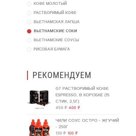
КОФЕ МОЛОТЫЙ
РАСТВОРИМЫЙ КОФЕ
ВЬЕТНАМСКАЯ ЛАПША
ВЬЕТНАМСКИЕ СОКИ
ВЬЕТНАМСКИЕ СОУСЫ
РИСОВАЯ БУМАГА
РЕКОМЕНДУЕМ
G7 РАСТВОРИМЫЙ КОФЕ
ESPRESSO, В КОРОБКЕ (15
СТИК, 2,5Г)
ПЕРВОНАЧАЛЬНАЯ
ТЕКУЩАЯ
450
₽
400
₽
ЦЕНА
ЦЕНА:
СОСТАВЛЯЛА
400 ₽.
ЧИЛИ СОУС ОСТРО - ЖГУЧИЙ
450 ₽.
- 250Г
ПЕРВОНАЧАЛЬНАЯ
ТЕКУЩАЯ
130
₽
100
₽