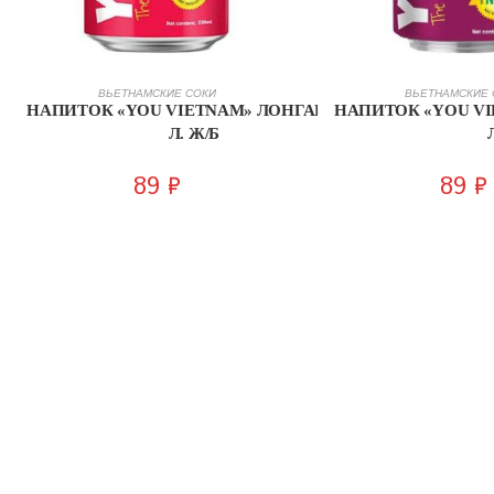
ПОДРОБНЕЕ
В КОРЗИ
ВЬЕТНАМСКИЕ СОКИ
ВЬЕТНАМСКИЕ 
НАПИТОК «YOU VIETNAM» ЛОНГАН 0,33
НАПИТОК «YOU VI
Л. Ж/Б
89
₽
89
₽