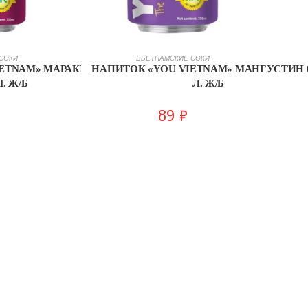
НУ
ПОДРОБНЕЕ
СОКИ
ВЬЕТНАМСКИЕ СОКИ
ETNAM» МАРАКУЙЯ 0,33
НАПИТОК «YOU VIETNAM» МАНГУСТИН 0
Л. Ж/Б
Л. Ж/Б
89
₽