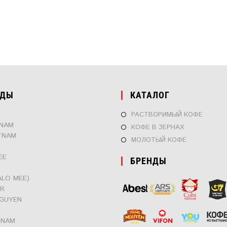
НДЫ
КАТАЛОГ
РАСТВОРИМЫЙ КОФЕ
TNAM
КОФЕ В ЗЕРНАХ
TNAM
МОЛОТЫЙ КОФЕ
EE
БРЕНДЫ
ALO MEE)
ER
GUYEN
TNAM