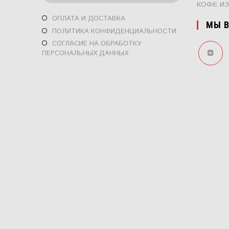
КОФЕ ИЗ
ПРИЛОЖЕНИИ
ОТКРОЕТСЯ
ОПЛАТА И ДОСТАВКА
МЫ В
В
ОТКРОЕТСЯ
ПОЛИТИКА КОНФИДЕНЦИАЛЬНОСТИ
НОВОЙ
В
ОТКРОЕТСЯ
СОГЛАСИЕ НА ОБРАБОТКУ
ВКЛАДКЕ
НОВОЙ
ПЕРСОНАЛЬНЫХ ДАННЫХ
В
ВКЛАДКЕ
НОВОЙ
ОТКРОЕ
ВКЛАДКЕ
В
НОВОЙ
ВКЛАДК